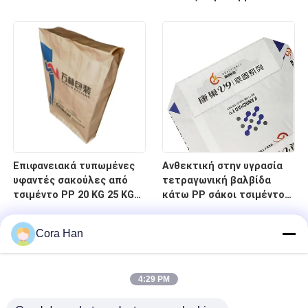
πλακάκια έλξης Συσκευή
Επιφανειακά τυπωμένες
Ανθεκτική στην υγρασία
υφαντές σακούλες από
τετραγωνική βαλβίδα
τσιμέντο PP 20 KG 25 KG
κάτω PP σάκοι τσιμέντου
40 KG 50 KG Συσκευασία
70gm έως 100gm άδεια
συσκευασία
Cora Han
4:29 PM