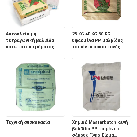
Αυτοκλείσιμη
25 KG 40 KG 50 KG
τετραγωνική βαλβίδα
υφασμένα PP βαλβίδες
κατώτατου τμήματος
τσιμέντο σάκοι κενός
υφασμένες σακούλες
σάκος βιομηχανική
τσιμέντου PP 20 KG 25 KG
συσκευασία Flexo
40 KG 50 KG Βιομηχανική
εκτύπωση
συσκευασία
Τεχνική συσκευασία
Χημικά Masterbatch κενή
βαλβίδα PP τσιμέντο
σάκους Γύψο Σίρμα