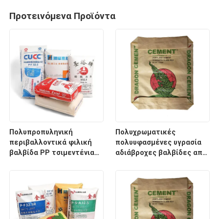
Προτεινόμενα Προϊόντα
Πολυπροπυληνική
Πολυχρωματικές
περιβαλλοντικά φιλική
πολυυφασμένες υγρασία
βαλβίδα PP τσιμεντένια
αδιάβροχες βαλβίδες από
σάκοι 50kg Block bottom
τσιμέντο PP 25 KG 40 KG
AD STAR Packaging
50 KG συσκευασία