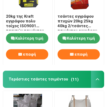
20kg της Kraft
τσάντες εγγράφου
εγγράφου πολυ
πτυχών 20kg 25kg
τοίχος ISO9001
40kg 2/τσάντες
τσαντών τσιμέντου
τσιμέντου εγγράφου
αδιάβροχος με την
της Kraft με τη
Καλύτερη τιμή
Καλύτερη τιμή
κόλλα
συγκολλητική σκόνη
επαφή
επαφή
Τεράστιες τσάντες τσιμέντου
(11)