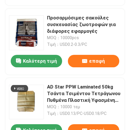
Προσαρμόσιμες σακούλες
συσκευασίας ζωοτροφών για
διάφορες εφαρμογές
MOQ：10000pcs
Τιμή：USD0.2-0.3/PC
Καλύτερη τιμή
επαφή
AD Star PPW Laminated 50kg
Σπίτι
Τσάντα Τσιμέντου Τετράγωνου
Πυθμένα Πλαστική Υφασμένη
Βαλβιδωτή Σακούλα
MOQ：10000 τεμ
Προϊόντα
Τιμή：USD0.13/PC-USD0.18/PC
Περίπου εμείς