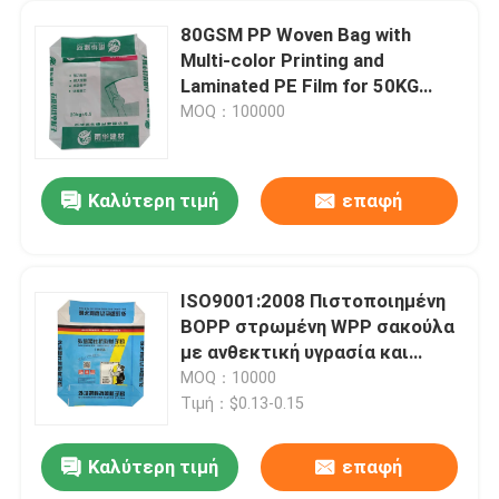
80GSM PP Woven Bag with
Multi-color Printing and
Laminated PE Film for 50KG
Cement and Gypsum Powder
MOQ：100000
Καλύτερη τιμή
επαφή
ISO9001:2008 Πιστοποιημένη
BOPP στρωμένη WPP σακούλα
με ανθεκτική υγρασία και
προσαρμοσμένο μέγεθος
MOQ：10000
αποδεκτό για κολλήματα
Τιμή：$0.13-0.15
κεραμίδων και κατεστραμμένη
επικάλυψη
Καλύτερη τιμή
επαφή