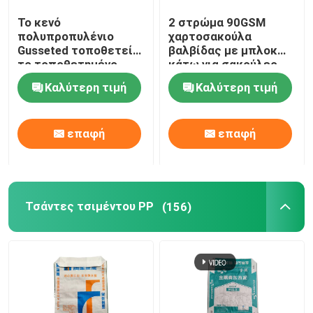
Το κενό
2 στρώμα 90GSM
Τσάντες συσκευασίας άμμου
πολυπροπυλένιο
χαρτοσακούλα
Gusseted τοποθετεί
βαλβίδας με μπλοκ
το τοποθετημένο
κάτω για σακούλες
Τύπος βαλβίδας PE
υφαμένο PP τσιμέντο
συσκευασίας
Καλύτερη τιμή
Καλύτερη τιμή
τσαντών σε σάκκο
τσιμέντου 50kg
ΕΥΑ Low Melt Bag
επαφή
επαφή
Τσάντες τσιμέντου PP
(156)