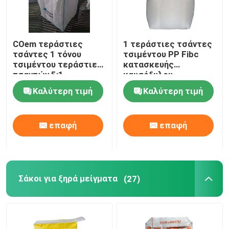
COem τεράστιες
1 τεράστιες τσάντες
τσάντες 1 τόνου
τσιμέντου PP Fibc
τσιμέντου τεράστιες
κατασκευής
τσαντών 5:1
καυσόξυλου
κονιάματος Virgin PP
πλαστικών τσαντών
Καλύτερη τιμή
Καλύτερη τιμή
σκονών
τόνου
επαφή
επαφή
Σάκοι για ξηρά μείγματα
(27)