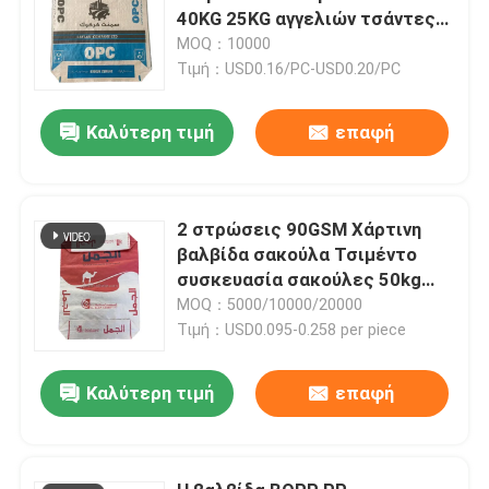
40KG 25KG αγγελιών τσάντες
βαλβίδων φραγμών κατώτατο
MOQ：10000
σημείο
Τιμή：USD0.16/PC-USD0.20/PC
Καλύτερη τιμή
επαφή
2 στρώσεις 90GSM Χάρτινη
βαλβίδα σακούλα Τσιμέντο
συσκευασία σακούλες 50kg
Block κάτω εξατομικευμένο
MOQ：5000/10000/20000
Τιμή：USD0.095-0.258 per piece
Καλύτερη τιμή
επαφή