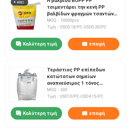
Η βαλβίδα BOPP PP
τσιμεντάρει την κενή PP
βαλβίδων φραγμών τσαντών
τσάντα κατώτατων 20KG 40KG
MOQ：10000pcs
50KG
Τιμή：USD0.18/PC-USD0.20/PC
Καλύτερη τιμή
επαφή
Τεράστιος PP επίπεδων
κατώτατων σημείων
αναπνεύσιμος 1 τόνος
τσαντών Fibc για το τσιμέντο
MOQ：500
κατασκευής καυσόξυλου
Τιμή：USD10/PC-USD4.15/PC
Καλύτερη τιμή
επαφή