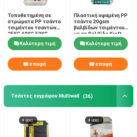
Τοποθετημένη σε
Πλαστική υφαμένη PP
στρώματα PP τσάντα
τσάντα 20gsm
τσιμέντου τσαντών
βαλβίδων τσιμέντου
25KG 40KG 50KG
με τη βαλβίδα Kraft
Adstar τσιμέντου
καφετιά
Καλύτερη τιμή
Καλύτερη τιμή
φραγμών κατώτατο
σημείο
επαφή
επαφή
Τσάντες εγγράφου Multiwall
(36)