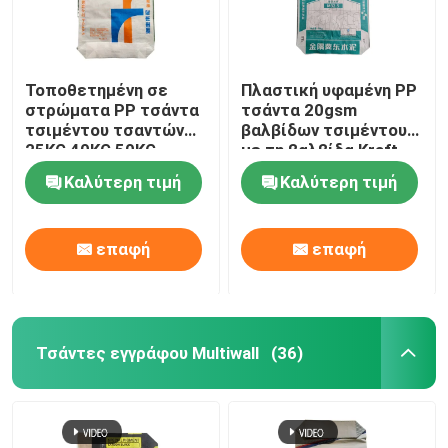
Τοποθετημένη σε
Πλαστική υφαμένη PP
στρώματα PP τσάντα
τσάντα 20gsm
τσιμέντου τσαντών
βαλβίδων τσιμέντου
25KG 40KG 50KG
με τη βαλβίδα Kraft
Adstar τσιμέντου
καφετιά
Καλύτερη τιμή
Καλύτερη τιμή
φραγμών κατώτατο
σημείο
επαφή
επαφή
Τσάντες εγγράφου Multiwall
(36)