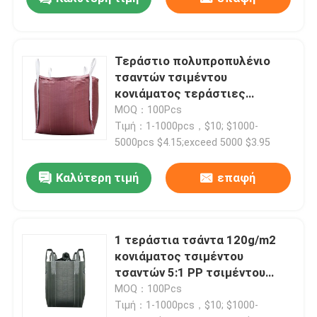
Τεράστιο πολυπροπυλένιο
τσαντών τσιμέντου
κονιάματος τεράστιες
τσάντες 1 τόνου που
MOQ：100Pcs
προσαρμόζονται
Τιμή：1-1000pcs，$10; $1000-
5000pcs $4.15;exceed 5000 $3.95
Καλύτερη τιμή
επαφή
1 τεράστια τσάντα 120g/m2
κονιάματος τσιμέντου
τσαντών 5:1 PP τσιμέντου
τόνου - 220g/m2
MOQ：100Pcs
Τιμή：1-1000pcs，$10; $1000-