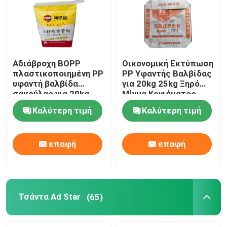
Αδιάβροχη BOPP
Οικονομική Εκτύπωση
πλαστικοποιημένη PP
PP Υφαντής Βαλβίδας
υφαντή βαλβίδα
για 20kg 25kg Ξηρό
σακούλας για 20kg
Μίγμα Κονιάματος
25kg 30kg ξηρό μίγμα
Καλύτερη τιμή
Καλύτερη τιμή
πέτρας πίσω κόλλα
επαφή
επαφή
Τσάντα Ad Star
(65)