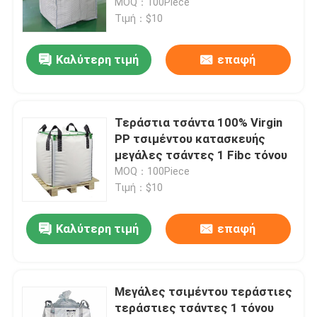
τσάντα 1 τόνου με την
MOQ：100Piece
εκτύπωση
Τιμή：$10
Καλύτερη τιμή
επαφή
Τεράστια τσάντα 100% Virgin
PP τσιμέντου κατασκευής
μεγάλες τσάντες 1 Fibc τόνου
MOQ：100Piece
Τιμή：$10
Σπίτι
Καλύτερη τιμή
επαφή
Προϊόντα
Μεγάλες τσιμέντου τεράστιες
τεράστιες τσάντες 1 τόνου
Περίπου εμείς