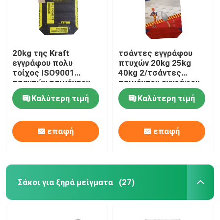
20kg της Kraft
τσάντες εγγράφου
εγγράφου πολυ
πτυχών 20kg 25kg
τοίχος ISO9001
40kg 2/τσάντες
τσαντών τσιμέντου
τσιμέντου εγγράφου
αδιάβροχος με την
της Kraft με τη
Καλύτερη τιμή
Καλύτερη τιμή
κόλλα
συγκολλητική σκόνη
επαφή
επαφή
Σάκοι για ξηρά μείγματα
(27)