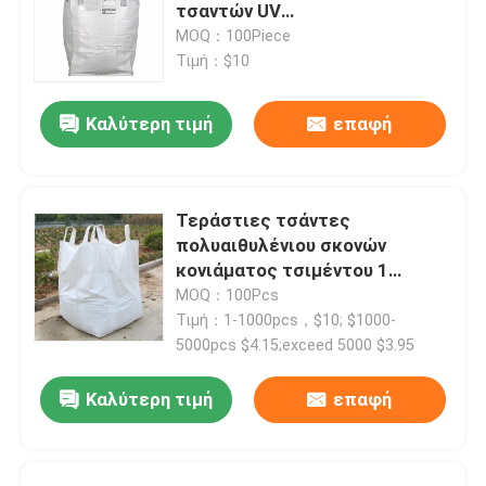
τσαντών UV
αντιμετωπισμένες
MOQ：100Piece
πολυπροπυλενίου κατασκευής
Γύρος εργοστασίων
Τιμή：$10
Καλύτερη τιμή
επαφή
Ποιοτικός έλεγχος
Μας ελάτε σε επαφή με
Τεράστιες τσάντες
πολυαιθυλένιου σκονών
Ειδήσεις
κονιάματος τσιμέντου 1
υφαμένες τόνος τεράστιες
MOQ：100Pcs
τσάντες
Τιμή：1-1000pcs，$10; $1000-
Ζητήστε ένα απόσπασμα
5000pcs $4.15;exceed 5000 $3.95
Καλύτερη τιμή
επαφή
Συσκευάζοντας τσάντες τσιμέντου
Τσάντες τσιμέντου PP