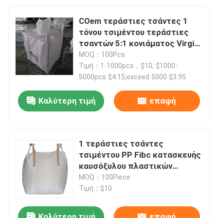
COem τεράστιες τσάντες 1
τόνου τσιμέντου τεράστιες
τσαντών 5:1 κονιάματος Virgin
PP σκονών
MOQ：100Pcs
Τιμή：1-1000pcs，$10; $1000-
5000pcs $4.15;exceed 5000 $3.95
Καλύτερη τιμή
επαφή
1 τεράστιες τσάντες
τσιμέντου PP Fibc κατασκευής
καυσόξυλου πλαστικών
τσαντών τόνου
MOQ：100Piece
Τιμή：$10
Καλύτερη τιμή
επαφή