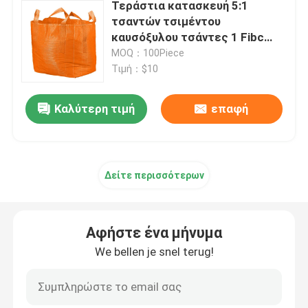
Τεράστια κατασκευή 5:1
τσαντών τσιμέντου
Τσάντες εγγράφου Multiwall
καυσόξυλου τσάντες 1 Fibc
τόνου υφαμένες PP
MOQ：100Piece
Τιμή：$10
Τεράστιες τσάντες τσιμέντου
Καλύτερη τιμή
επαφή
Σάκοι για ξηρά μείγματα
Τσάντα Ad Star
Δείτε περισσότερων
Συσκευάζοντας τσάντες ζωοτροφών
Αφήστε ένα μήνυμα
We bellen je snel terug!
Τσάντα συσκευασίας λιπάσματος
Τοποθετημένες σε στρώματα BOPP υφαμένες PP τσά