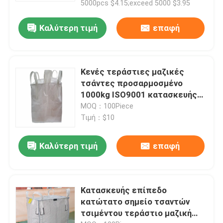
5000pcs $4.15;exceed 5000 $3.95
Καλύτερη τιμή
επαφή
Κενές τεράστιες μαζικές
τσάντες προσαρμοσμένο
1000kg ISO9001 κατασκευής
εγκεκριμένες
MOQ：100Piece
Τιμή：$10
Καλύτερη τιμή
επαφή
Κατασκευής επίπεδο
κατώτατο σημείο τσαντών
τσιμέντου τεράστιο μαζική