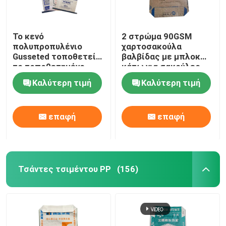
Το κενό
2 στρώμα 90GSM
πολυπροπυλένιο
χαρτοσακούλα
Gusseted τοποθετεί
βαλβίδας με μπλοκ
το τοποθετημένο
κάτω για σακούλες
υφαμένο PP τσιμέντο
συσκευασίας
Καλύτερη τιμή
Καλύτερη τιμή
τσαντών σε σάκκο
τσιμέντου 50kg
επαφή
επαφή
Τσάντες τσιμέντου PP
(156)