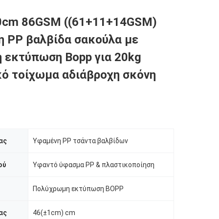
0cm 86GSM ((61+11+14GSM)
 PP βαλβίδα σακούλα με
 εκτύπωση Bopp για 20kg
ό τοίχωμα αδιάβροχη σκόνη
ας
Υφαμένη PP τσάντα βαλβίδων
ού
Υφαντό ύφασμα PP & πλαστικοποίηση
Πολύχρωμη εκτύπωση BOPP
ας
46(±1cm) cm