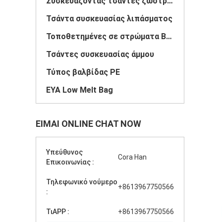
Συσκευάζοντας τσάντες ζωοτροφών
Τσάντα συσκευασίας λιπάσματος
Τοποθετημένες σε στρώματα BOPP υφαμένες PP τσάντες
Τσάντες συσκευασίας άμμου
Τύπος βαλβίδας PE
ΕΥΑ Low Melt Bag
ΕΊΜΑΙ ONLINE CHAT NOW
Υπεύθυνος
Cora Han
Επικοινωνίας :
Τηλεφωνικό νούμερο
+8613967750566
:
ΤιAPP :
+8613967750566