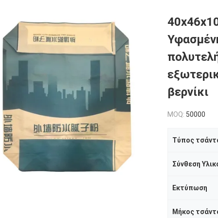
40x46x1
Υφασμένη
πολυτελή
εξωτερικ
βερνίκι
MOQ:
50000
Τύπος τσάντ
Σύνθεση Υλικ
Εκτύπωση
Μήκος τσάντ