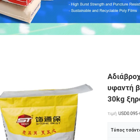
Αδιάβρο
υφαντή β
30kg ξηρ
τιμή:
USD0.095-0
Τύπος τσάντ