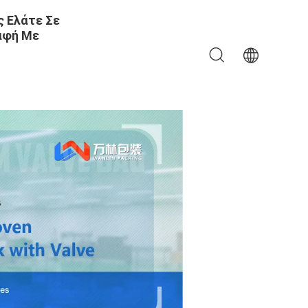
 Ελάτε Σε
αφή Με