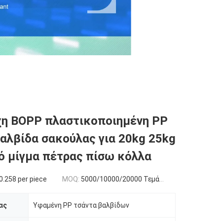
χη BOPP πλαστικοποιημένη PP
αλβίδα σακούλας για 20kg 25kg
ό μίγμα πέτρας πίσω κόλλα
.258 per piece
MOQ:
5000/10000/20000 Τεμάχια
ας
Υφαμένη PP τσάντα βαλβίδων