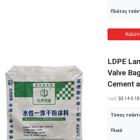
Πλάτος τσάν
Καλύτ
LDPE Lami
Valve Ba
Cement a
τιμή:
$0.14-0.18
Τύπος τσάντ
Υλικό