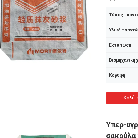
Τύπος τσάντ
Υλικό τσαντ
Εκτύπωση
Βιομηχανική 
Κορυφή
Καλύτ
Υπερ-υγρ
σακούλα 