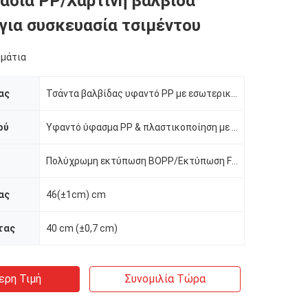
ασία PP/Χάρτινη βαλβίδα
για συσκευασία τσιμέντου
μμάτια
ας
Τσάντα βαλβίδας υφαντό PP με εσωτερικό χαρτί
ού
Υφαντό ύφασμα PP & πλαστικοποίηση με εσωτερικό χαρτί
Πολύχρωμη εκτύπωση BOPP/Εκτύπωση Flexo
ας
46(±1cm) cm
τας
40 cm (±0,7 cm)
ερη Τιμή
Συνομιλία Τώρα