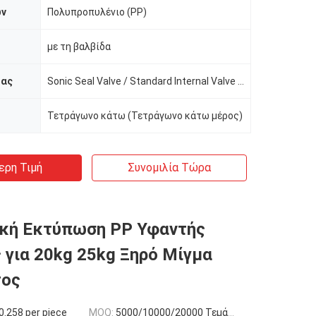
ών
Πολυπροπυλένιο (PP)
με τη βαλβίδα
δας
Sonic Seal Valve / Standard Internal Valve / Tuck In Valve
Τετράγωνο κάτω (Τετράγωνο κάτω μέρος)
ερη Τιμή
Συνομιλία Τώρα
ική Εκτύπωση PP Υφαντής
 για 20kg 25kg Ξηρό Μίγμα
τος
.258 per piece
MOQ:
5000/10000/20000 Τεμάχια