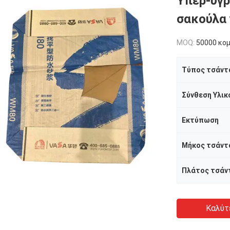
Υπερ-υγρ
σακούλα 
MOQ:
50000 κο
Τύπος τσάντ
Σύνθεση Υλικ
Εκτύπωση
Μήκος τσάντ
Πλάτος τσάν
Καλύτ