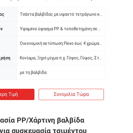
ας
Τσάντα βαλβίδας με υφαντό τετράγωνο κάτω μέρος
ών
Υφαμένο ύφασμα PP & τοποθετημένη σε στρώματα ταινία PE
Οικονομική εκτύπωση Flexo έως 4 χρώματα ανά πλευρά
χρήση
Κονίαμα, Ξηρό μίγμα π.χ. Γύψος, Γύψος, Στόκος
με τη βαλβίδα
ερη Τιμή
Συνομιλία Τώρα
ασία PP/Χάρτινη βαλβίδα
για συσκευασία τσιμέντου