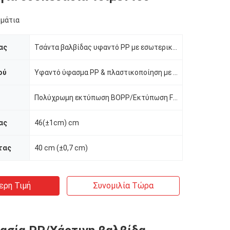
μμάτια
ας
Τσάντα βαλβίδας υφαντό PP με εσωτερικό χαρτί
ού
Υφαντό ύφασμα PP & πλαστικοποίηση με εσωτερικό χαρτί
Πολύχρωμη εκτύπωση BOPP/Εκτύπωση Flexo
ας
46(±1cm) cm
τας
40 cm (±0,7 cm)
ερη Τιμή
Συνομιλία Τώρα