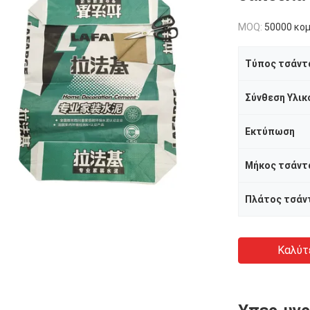
MOQ:
50000 κο
Τύπος τσάντ
Σύνθεση Υλικ
Εκτύπωση
Μήκος τσάντ
Πλάτος τσάν
Καλύτ