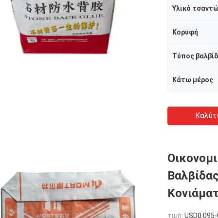
Υλικό τσαντ
Κορυφή
Τύπος βαλβί
Κάτω μέρος
Καλύτ
Οικονομ
Βαλβίδας
Κονιάμα
τιμή:
USD0.095-0