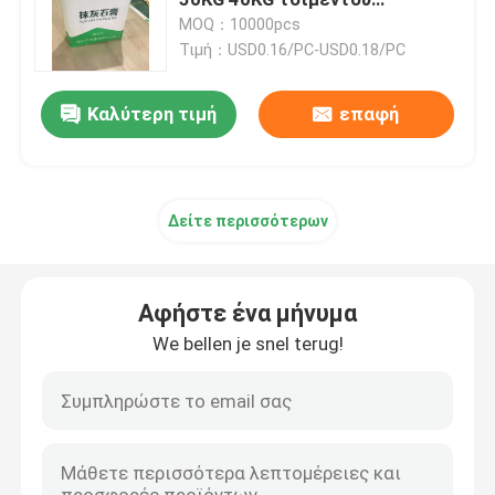
βαλβίδων τσαντών PP
MOQ：10000pcs
Τιμή：USD0.16/PC-USD0.18/PC
Τσάντες εγγράφου Multiwall
Καλύτερη τιμή
επαφή
Τεράστιες τσάντες τσιμέντου
Σάκοι για ξηρά μείγματα
Δείτε περισσότερων
Τσάντα Ad Star
Αφήστε ένα μήνυμα
Συσκευάζοντας τσάντες ζωοτροφών
We bellen je snel terug!
Τσάντα συσκευασίας λιπάσματος
Τοποθετημένες σε στρώματα BOPP υφαμένες PP τσά