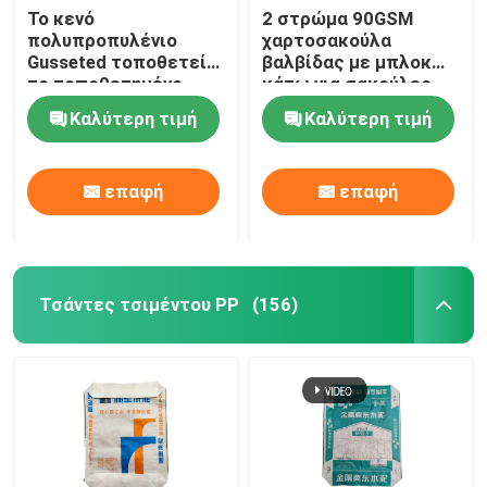
Το κενό
2 στρώμα 90GSM
πολυπροπυλένιο
χαρτοσακούλα
Gusseted τοποθετεί
βαλβίδας με μπλοκ
το τοποθετημένο
κάτω για σακούλες
υφαμένο PP τσιμέντο
συσκευασίας
Καλύτερη τιμή
Καλύτερη τιμή
τσαντών σε σάκκο
τσιμέντου 50kg
επαφή
επαφή
Τσάντες τσιμέντου PP
(156)