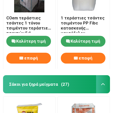
COem τεράστιες
1 τεράστιες τσάντες
τσάντες 1 τόνου
τσιμέντου PP Fibc
τσιμέντου τεράστιες
κατασκευής
τσαντών 5:1
καυσόξυλου
κονιάματος Virgin PP
πλαστικών τσαντών
Καλύτερη τιμή
Καλύτερη τιμή
σκονών
τόνου
επαφή
επαφή
Σάκοι για ξηρά μείγματα
(27)