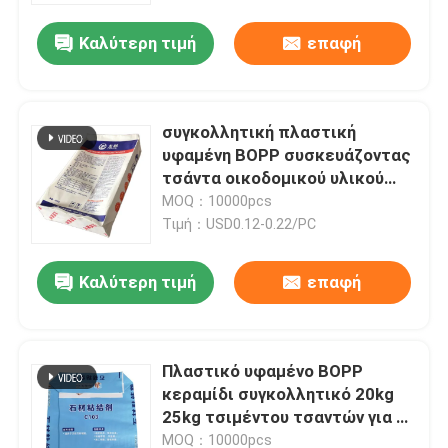
Καλύτερη τιμή
επαφή
συγκολλητική πλαστική
υφαμένη BOPP συσκευάζοντας
τσάντα οικοδομικού υλικού
τσαντών κεραμιδιών 20kg
MOQ：10000pcs
25kg
Τιμή：USD0.12-0.22/PC
Καλύτερη τιμή
επαφή
Σπίτι
Πλαστικό υφαμένο BOPP
Προϊόντα
κεραμίδι συγκολλητικό 20kg
25kg τσιμέντου τσαντών για το
οικοδομικό υλικό
Περίπου εμείς
MOQ：10000pcs