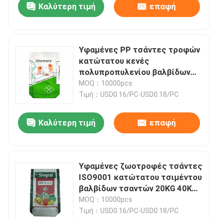
Καλύτερη τιμή
επαφή
Υφαμένες PP τσάντες τροφών
κατώτατου κενές
πολυπροπυλενίου βαλβίδων
τσαντών 20KG 40KG 50KG
MOQ：10000pcs
Τιμή：USD0.16/PC-USD0.18/PC
Καλύτερη τιμή
επαφή
Υφαμένες ζωοτροφές τσάντες
ISO9001 κατώτατου τσιμέντου
βαλβίδων τσαντών 20KG 40KG
50KG PP κενές
MOQ：10000pcs
Τιμή：USD0.16/PC-USD0.18/PC