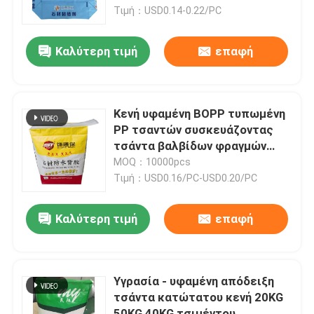
Τιμή：USD0.14-0.22/PC
Γύρος εργοστασίων
Καλύτερη τιμή
επαφή
Ποιοτικός έλεγχος
Κενή υφαμένη BOPP τυπωμένη
Μας ελάτε σε επαφή με
PP τσαντών συσκευάζοντας
τσάντα βαλβίδων φραγμών
κατώτατο σημείο
MOQ：10000pcs
Ειδήσεις
Τιμή：USD0.16/PC-USD0.20/PC
Ζητήστε ένα απόσπασμα
Καλύτερη τιμή
επαφή
Συσκευάζοντας τσάντες τσιμέντου
Υγρασία - υφαμένη απόδειξη
τσάντα κατώτατου κενή 20KG
Τσάντες τσιμέντου PP
50KG 40KG τσιμέντου