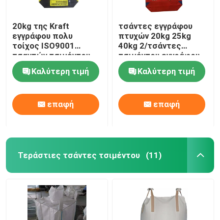
20kg της Kraft
τσάντες εγγράφου
εγγράφου πολυ
πτυχών 20kg 25kg
τοίχος ISO9001
40kg 2/τσάντες
τσαντών τσιμέντου
τσιμέντου εγγράφου
αδιάβροχος με την
της Kraft με τη
Καλύτερη τιμή
Καλύτερη τιμή
κόλλα
συγκολλητική σκόνη
επαφή
επαφή
Τεράστιες τσάντες τσιμέντου
(11)