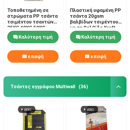
Τοποθετημένη σε
Πλαστική υφαμένη PP
στρώματα PP τσάντα
τσάντα 20gsm
τσιμέντου τσαντών
βαλβίδων τσιμέντου
25KG 40KG 50KG
με τη βαλβίδα Kraft
Adstar τσιμέντου
καφετιά
Καλύτερη τιμή
Καλύτερη τιμή
φραγμών κατώτατο
σημείο
επαφή
επαφή
Τσάντες εγγράφου Multiwall
(36)