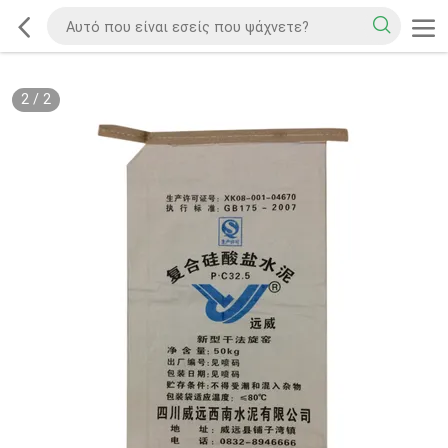
2
/
2