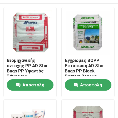
Βιομηχανικής
Έγχρωμες BOPP
αντοχής PP AD Star
Εκτύπωση AD Star
Bags PP Υφαντός
Bags PP Block
Σάκος για
Bottom Bag για
Συσκευασία Ξηρών
Συσκευασία Ξηρών
Σπίτι
Αποστολή
Αποστολή
Μειγμάτων
Μειγμάτων
Κατασκευή Κίνας
ερώτησης
ερώτησης
Προϊόντα
Περίπου εμείς