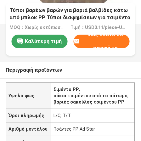
Τύποι βαρέων βαρών για βαριά βαλβίδες κάτω
από μπλοκ PP Τύποι διαφημίσεων για τσιμέντο
50 kg
MOQ：Χωρίς εκτύπωση: 5.000 τεμάχια. Εκτύπωση σώματος: 10.000 τεμάχια; Top&Bottom Printing: 20.000 τεμ
Τιμή：USD0.11/piece-USD0.15/piece
Μας ελάτε σε
Καλύτερη τιμή
επαφή με
Περιγραφή προϊόντων
Σιμέντο PP
,
Υψηλό φως:
σάκοι τσιμέντου από το πάτωμα
,
βαριές σακούλες τσιμέντου PP
Όροι πληρωμής
L/C, T/T
Αριθμό μοντέλου
Τσάντες PP Ad Star