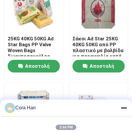
Γύρος εργοστασίων
Ποιοτικός έλεγχος
25KG 40KG 50KG Ad
Σάκοι Ad Star 25KG
Star Bags PP Valve
40KG 50KG από PP
Woven Bags
πλαστικό με βαλβίδα
Μας ελάτε σε επαφή με
Σιμεντοσακούλες
για παραγγελία κατά
Σιμεντοσακούλες για
παραγγελία και
Αποστολή
Αποστολή
τη Χημική Βιομηχανία
σφράγιση με λαβή
Ειδήσεις
θερμοσυγκόλλησης
ερώτησης
ερώτησης
Ζητήστε ένα απόσπασμα
Cora Han
Συσκευάζοντας τσάντες τσιμέντου
3:44 PM
Τσάντες τσιμέντου PP