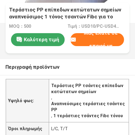
Τεράστιος PP επίπεδων κατώτατων σημείων
αναπνεύσιμος 1 τόνος τσαντών Fibc για το
τσιμέντο κατασκευής καυσόξυλου
MOQ：500
Τιμή：USD10/PC-USD4.15/PC
Μας ελάτε σε
Καλύτερη τιμή
επαφή με
Περιγραφή προϊόντων
Τεράστιες PP τσάντες επίπεδων
κατώτατων σημείων
,
Υψηλό φως:
Αναπνεύσιμες τεράστιες τσάντες
PP
,
1 τεράστιες τσάντες Fibc τόνου
Όροι πληρωμής
L/C, T/T