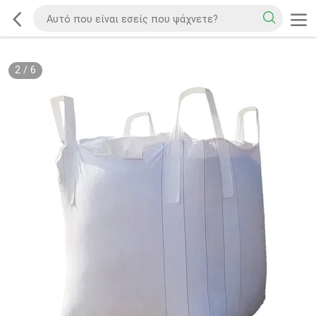
2
/
6