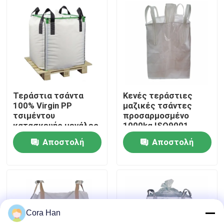
Γύρος εργοστασίων
Ποιοτικός έλεγχος
Μας ελάτε σε επαφή με
Τεράστια τσάντα
Κενές τεράστιες
100% Virgin PP
μαζικές τσάντες
τσιμέντου
προσαρμοσμένο
Ειδήσεις
κατασκευής μεγάλες
1000kg ISO9001
τσάντες 1 Fibc τόνου
κατασκευής
Αποστολή
Αποστολή
εγκεκριμένες
Ζητήστε ένα απόσπασμα
ερώτησης
ερώτησης
Συσκευάζοντας τσάντες τσιμέντου
Cora Han
Τσάντες τσιμέντου PP