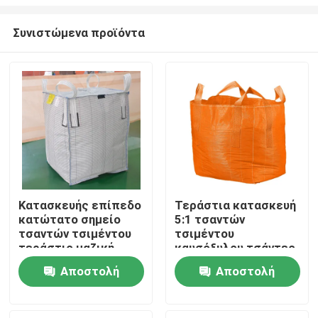
Συνιστώμενα προϊόντα
Κατασκευής επίπεδο
Τεράστια κατασκευή
κατώτατο σημείο
5:1 τσαντών
Σπίτι
τσαντών τσιμέντου
τσιμέντου
τεράστιο μαζική
καυσόξυλου τσάντες
τσάντα 1 τόνου με
1 Fibc τόνου
Προϊόντα
Αποστολή
Αποστολή
την εκτύπωση
υφαμένες PP
ερώτησης
ερώτησης
Περίπου εμείς