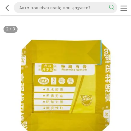
2
/
3