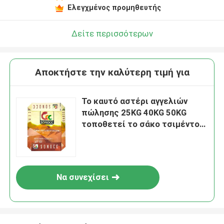
Ελεγχμένος προμηθευτής
Δείτε περισσότερων
Αποκτήστε την καλύτερη τιμή για
Το καυτό αστέρι αγγελιών
πώλησης 25KG 40KG 50KG
τοποθετεί το σάκο τσιμέντου
τσαντών βαλβίδων τσιμέντου
κατώτατων τσαντών φραγμών
PP σε σάκκο
Να συνεχίσει