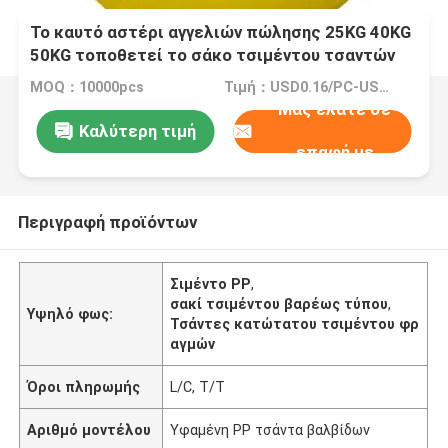
Το καυτό αστέρι αγγελιών πώλησης 25KG 40KG
50KG τοποθετεί το σάκο τσιμέντου τσαντών
βαλβίδων τσιμέντου κατώτατων τσαντών
MOQ：10000pcs
Τιμή：USD0.16/PC-USD0.20/PC
φραγμών PP σε σάκκο
Μας ελάτε σε
Καλύτερη τιμή
επαφή με
Περιγραφή προϊόντων
Σιμέντο PP
,
σακί τσιμέντου βαρέως τύπου
,
Υψηλό φως:
Τσάντες κατώτατου τσιμέντου φρ
αγμών
Όροι πληρωμής
L/C, T/T
Αριθμό μοντέλου
Υφαμένη PP τσάντα βαλβίδων