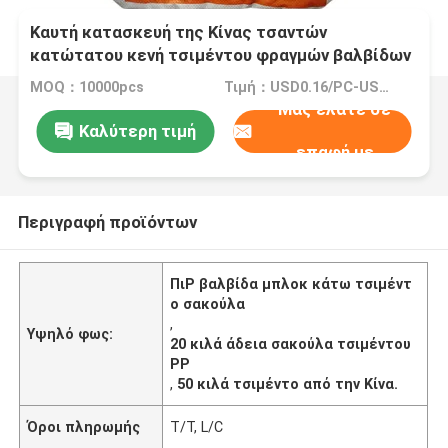
Καυτή κατασκευή της Κίνας τσαντών
κατώτατου κενή τσιμέντου φραγμών βαλβίδων
πώλησης 20KG 25KG 40KG 50KG PP
MOQ：10000pcs
Τιμή：USD0.16/PC-USD0.18/PC
Μας ελάτε σε
Καλύτερη τιμή
επαφή με
Περιγραφή προϊόντων
ΠιΡ βαλβίδα μπλοκ κάτω τσιμέντ
ο σακούλα
,
Υψηλό φως:
20 κιλά άδεια σακούλα τσιμέντου
PP
,
50 κιλά τσιμέντο από την Κίνα.
Όροι πληρωμής
T/T, L/C