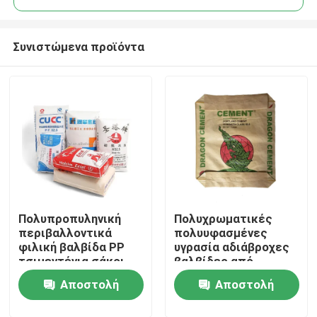
Συνιστώμενα προϊόντα
Πολυπροπυληνική
Πολυχρωματικές
Σπίτι
περιβαλλοντικά
πολυυφασμένες
φιλική βαλβίδα PP
υγρασία αδιάβροχες
τσιμεντένια σάκοι
βαλβίδες από
Προϊόντα
50kg Block bottom AD
τσιμέντο PP 25 KG 40
Αποστολή
Αποστολή
STAR Packaging
KG 50 KG συσκευασία
Περίπου εμείς
ερώτησης
ερώτησης