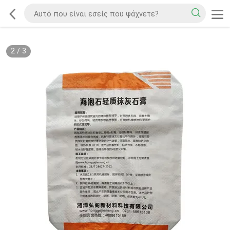
2
/
3