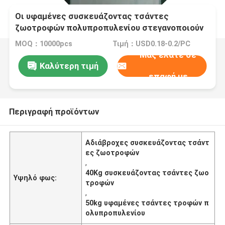
Οι υφαμένες συσκευάζοντας τσάντες
ζωοτροφών πολυπροπυλενίου στεγανοποιούν
20kg 40Kg 50kg
MOQ：10000pcs
Τιμή：USD0.18-0.2/PC
Μας ελάτε σε
Καλύτερη τιμή
επαφή με
Περιγραφή προϊόντων
Αδιάβροχες συσκευάζοντας τσάντ
ες ζωοτροφών
,
40Kg συσκευάζοντας τσάντες ζωο
Υψηλό φως:
τροφών
,
50kg υφαμένες τσάντες τροφών π
ολυπροπυλενίου