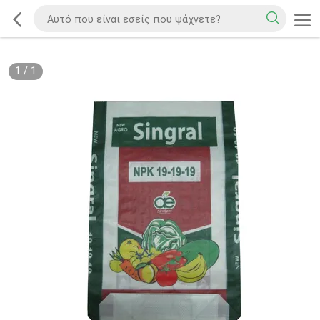
1
/
1