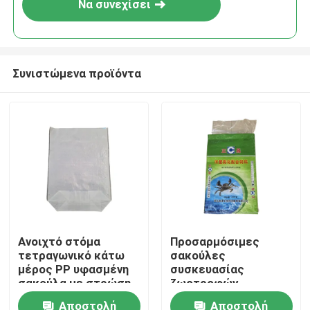
Να συνεχίσει
Συνιστώμενα προϊόντα
Σπίτι
Ανοιχτό στόμα
Προσαρμόσιμες
τετραγωνικό κάτω
σακούλες
Προϊόντα
μέρος PP υφασμένη
συσκευασίας
σακούλα με στρώση
ζωοτροφών
για 20kg 25kg
Τυποποιημένες
Αποστολή
Αποστολή
Περίπου εμείς