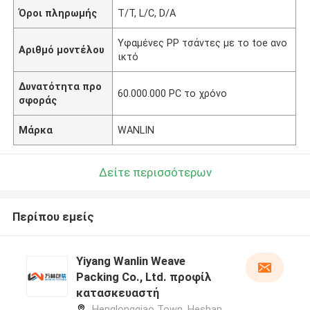
Όροι πληρωμής
T/T, L/C, D/A
Υφαμένες PP τσάντες με το toe ανο
Αριθμό μοντέλου
ικτό
Δυνατότητα προ
60.000.000 PC το χρόνο
σφοράς
Μάρκα
WANLIN
Δείτε περισσότερων
Περίπου εμείς
Yiyang Wanlin Weave
Packing Co., Ltd. προφίλ
κατασκευαστή
Henglongqiao Town, Heshan