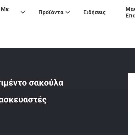
 Με
Μας
Προϊόντα
Ειδήσεις
Επ
ή PP Βαλβίδα Σακούλα Τσιμέντο Σακούλα Κίνα Τσιμέντο Σακούλες Κ
σιμέντο σακούλα
τασκευαστές