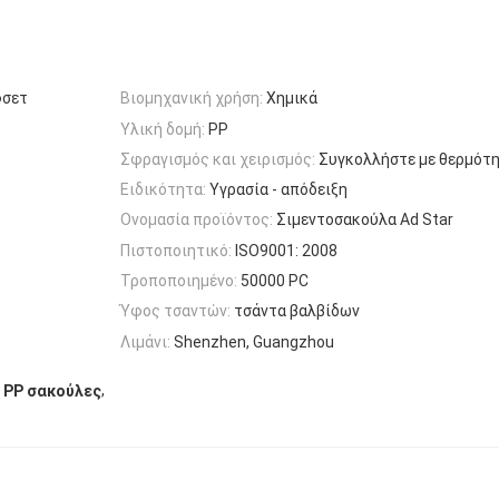
φσετ
Βιομηχανική χρήση:
Χημικά
Υλική δομή:
PP
Σφραγισμός και χειρισμός:
Συγκολλήστε με θερμότ
Ειδικότητα:
Υγρασία - απόδειξη
Ονομασία προϊόντος:
Σιμεντοσακούλα Ad Star
Πιστοποιητικό:
ISO9001: 2008
Τροποποιημένο:
50000 PC
Ύφος τσαντών:
τσάντα βαλβίδων
Λιμάνι:
Shenzhen, Guangzhou
,
ο PP σακούλες