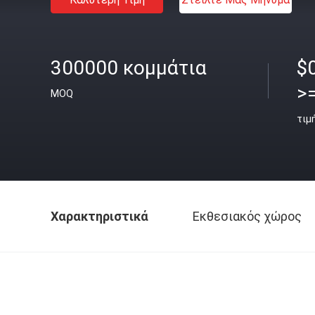
300000 κομμάτια
$
>
MOQ
τιμ
Χαρακτηριστικά
Εκθεσιακός χώρος