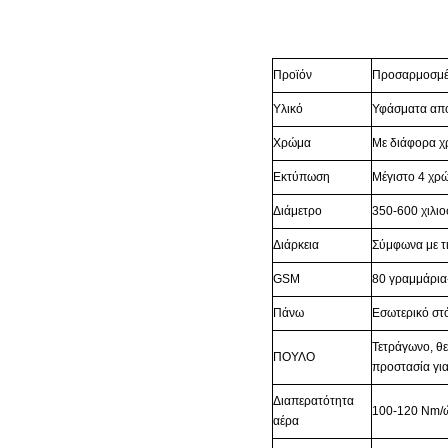
Προϊόν
Προσαρμοσμέν
Υλικό
Υφάσματα απ
Χρώμα
Με διάφορα χ
Εκτύπωση
Μέγιστο 4 χρ
Διάμετρο
350-600 χιλιο
Διάρκεια
Σύμφωνα με τι
GSM
80 γραμμάρια
Πάνω
Εσωτερικό στ
Τετράγωνο, θε
ΠΟΥΛΟ
προστασία γι
Διαπερατότητα
100-120 Nm/
αέρα