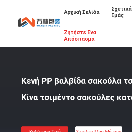
Σχετικά
Αρχική Σελίδα
Εμάς
Ζητήστε Ένα
Αρχική Σελίδα
/
Προϊόντα
/
Τσάντες Τσιμέντου PP
/
Κεν
Απόσπασμα
Κενή PP βαλβίδα σακούλα τ
Κίνα τσιμέντο σακούλες κα
Καλύτερη Τιμή
Στείλτε Μας Μήνυμα