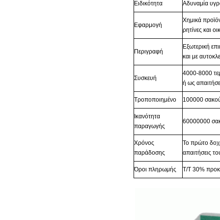
Ειδικότητα
Αδυναμία υγρ
Χημικά προϊόν
Εφαρμογή
ρητίνες και οι
Εξωτερική επ
Περιγραφή
και με αυτοκλ
4000-8000 τε
Συσκευή
ή ως απαιτήσ
Τροποποιημένο
100000 σακο
Ικανότητα
60000000 σα
παραγωγής
Χρόνος
Το πρώτο δοχε
παράδοσης
απαιτήσεις το
Όροι πληρωμής
T/T 30% προκ