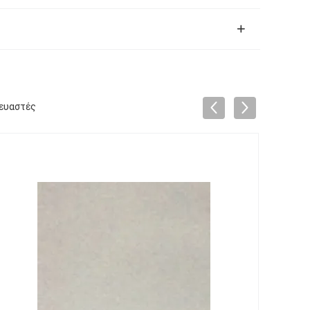
κευαστές