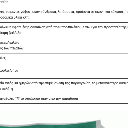
ασίας
τα, τσιμέντο, γύψος, σκόνη άνθρακα, λιπάσματα, προϊόντα σε σκόνη και κόκκους, π
κοδομικά υλικά κλπ.
ικάλυψη υφασμένης σακούλας από πολυπροπυλένιο με φιλμ για την προστασία της
είσιμη βαλβίδα
μάχια/παλέτα,
εις των πελατών
ύλες
κούλες/μήνα
ίο εντός 30 ημερών από την επιβεβαίωση της παραγγελίας, το μεταγενέστερο ανάλ
υ πελάτη
αταβολή, T/T το υπόλοιπο πριν από την παράδοση