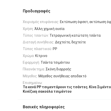
Προδιαγραφές
Χειρισμός επιφάνειας:
Εκτύπωση όφσετ, εκτύπωση ό
Χρήση:
Άλλη χημική ουσία
Τύπος τσαντών:
Τετραγωνική κατώτατη τσάντα
Διαταγή συνήθειας:
Δεχτείτε, δεχτείτε
Τύπος πλαστικού:
PP
Χρώμα:
Κίτρινο
Εφαρμογή:
Τσάντα τσιμέντου
Πλεονέκτημα:
Σκόνη διαρροής
Μέγεθος:
Μέγεθος συνήθειας αποδεκτό
Επισημαίνω:
,
Τα κενά PP τσιμεντάρουν τις τσάντες
Κίνα Σιμέντ
Κινέζικη σακούλα τσιμέντου
Βασικές πληροφορίες