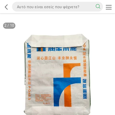
2
/
10