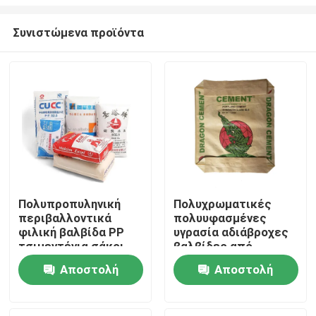
Συνιστώμενα προϊόντα
Πολυπροπυληνική
Πολυχρωματικές
περιβαλλοντικά
πολυυφασμένες
Σπίτι
φιλική βαλβίδα PP
υγρασία αδιάβροχες
τσιμεντένια σάκοι
βαλβίδες από
50kg Block bottom AD
τσιμέντο PP 25 KG 40
Προϊόντα
Αποστολή
Αποστολή
STAR Packaging
KG 50 KG συσκευασία
ερώτησης
ερώτησης
Περίπου εμείς