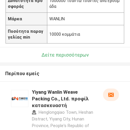
Δυνατότητα προ
1000000 τσάντα/τσάντες ανά Εβδομ
σφοράς
άδα
Μάρκα
WANLIN
Ποσότητα παραγ
10000 κομμάτια
γελίας min
Δείτε περισσότερων
Περίπου εμείς
Yiyang Wanlin Weave
Packing Co., Ltd. προφίλ
κατασκευαστή
Henglongqiao Town, Heshan
Distract, Yiyang City, Hunan
Province, People's Republic of