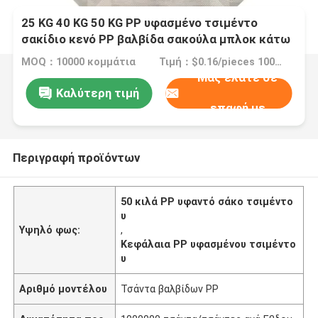
25 KG 40 KG 50 KG PP υφασμένο τσιμέντο
σακίδιο κενό PP βαλβίδα σακούλα μπλοκ κάτω
με βαλβίδα
MOQ：10000 κομμάτια
Τιμή：$0.16/pieces 10000-299999 pieces
Μας ελάτε σε
Καλύτερη τιμή
επαφή με
Περιγραφή προϊόντων
50 κιλά PP υφαντό σάκο τσιμέντο
υ
Υψηλό φως:
,
Κεφάλαια PP υφασμένου τσιμέντο
υ
Αριθμό μοντέλου
Τσάντα βαλβίδων PP