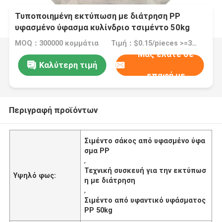
Τυποποιημένη εκτύπωση με διάτρηση PP
υφασμένο ύφασμα κυλίνδριο τσιμέντο 50kg
40kg 30kg 25kg 20kg
MOQ：300000 κομμάτια
Τιμή：$0.15/pieces >=300000 pieces
Μας ελάτε σε
Καλύτερη τιμή
επαφή με
Περιγραφή προϊόντων
Σιμέντο σάκος από υφασμένο ύφα
σμα PP
,
Τεχνική συσκευή για την εκτύπωσ
Υψηλό φως:
η με διάτρηση
,
Σιμέντο από υφαντικό υφάσματος
PP 50kg