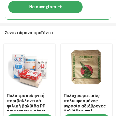
Να συνεχίσει
Συνιστώμενα προϊόντα
Σπίτι
Πολυπροπυληνική
Πολυχρωματικές
Προϊόντα
περιβαλλοντικά
πολυυφασμένες
φιλική βαλβίδα PP
υγρασία αδιάβροχες
τσιμεντένια σάκοι
βαλβίδες από
Περίπου εμείς