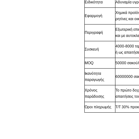
Ειδικότητα
Αδυναμία υγρ
Χημικά προϊόν
Εφαρμογή
ρητίνες και οι
Εξωτερική επ
Περιγραφή
και με αυτοκλ
4000-8000 τε
Συσκευή
ή ως απαιτήσ
MOQ
50000 σακού
Ικανότητα
60000000 σα
παραγωγής
Χρόνος
Το πρώτο δοχε
παράδοσης
απαιτήσεις το
Όροι πληρωμής
T/T 30% προκ