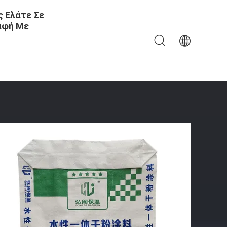
 Ελάτε Σε
αφή Με