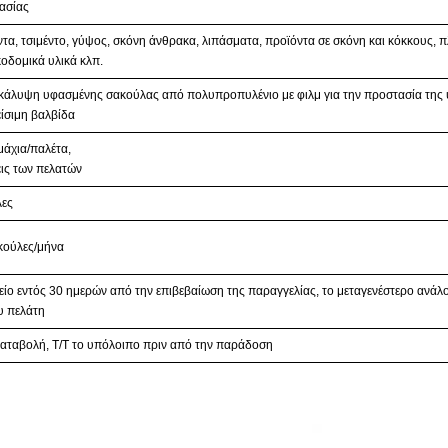
ασίας
τα, τσιμέντο, γύψος, σκόνη άνθρακα, λιπάσματα, προϊόντα σε σκόνη και κόκκους, π
κοδομικά υλικά κλπ.
ικάλυψη υφασμένης σακούλας από πολυπροπυλένιο με φιλμ για την προστασία της
είσιμη βαλβίδα
μάχια/παλέτα,
εις των πελατών
λες
κούλες/μήνα
ίο εντός 30 ημερών από την επιβεβαίωση της παραγγελίας, το μεταγενέστερο ανάλ
υ πελάτη
αταβολή, T/T το υπόλοιπο πριν από την παράδοση