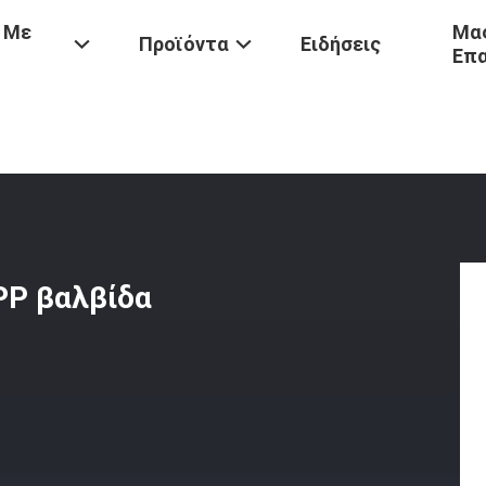
 Με
Μας
Προϊόντα
Ειδήσεις
Επ
ονομική 20kg 25kg 40kg PP Βαλβίδα Σακούλα Για Ξηρά Μείγματα
PP βαλβίδα