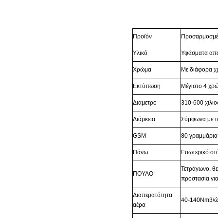
Προϊόν
Προσαρμοσμέν
Υλικό
Υφάσματα απ
Χρώμα
Με διάφορα χ
Εκτύπωση
Μέγιστο 4 χρ
Διάμετρο
310-600 χιλιο
Διάρκεια
Σύμφωνα με τι
GSM
80 γραμμάρια
Πάνω
Εσωτερικό στ
Τετράγωνο, θε
ΠΟΥΛΟ
προστασία γι
Διαπερατότητα
40-140Nm3/ώ
αέρα