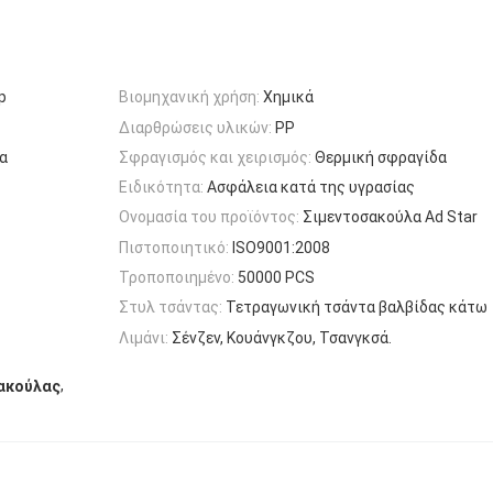
p
Βιομηχανική χρήση:
Χημικά
Διαρθρώσεις υλικών:
PP
α
Σφραγισμός και χειρισμός:
Θερμική σφραγίδα
Ειδικότητα:
Ασφάλεια κατά της υγρασίας
Ονομασία του προϊόντος:
Σιμεντοσακούλα Ad Star
Πιστοποιητικό:
ISO9001:2008
Τροποποιημένο:
50000 PCS
Στυλ τσάντας:
Τετραγωνική τσάντα βαλβίδας κάτω
Λιμάνι:
Σένζεν, Κουάνγκζου, Τσανγκσά.
,
σακούλας