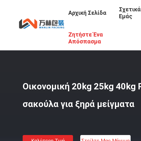
Σχετικά
Αρχική Σελίδα
Εμάς
Ζητήστε Ένα
Αρχική Σελίδα
/
Προϊόντα
/
Τσάντες Τσιμέντου PP
/
Οικ
Απόσπασμα
Οικονομική 20kg 25kg 40kg 
σακούλα για ξηρά μείγματα
Καλύτερη Τιμή
Στείλτε Μας Μήνυμα