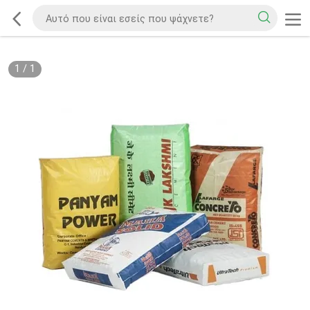
1
/
1