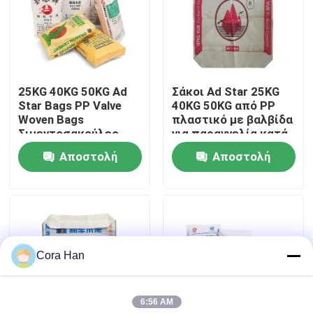
Γύρος εργοστασίων
Ποιοτικός έλεγχος
25KG 40KG 50KG Ad
Σάκοι Ad Star 25KG
Star Bags PP Valve
40KG 50KG από PP
Woven Bags
πλαστικό με βαλβίδα
Μας ελάτε σε επαφή με
Σιμεντοσακούλες
για παραγγελία κατά
Σιμεντοσακούλες για
παραγγελία και
Αποστολή
Αποστολή
τη Χημική Βιομηχανία
σφράγιση με λαβή
Ειδήσεις
θερμοσυγκόλλησης
ερώτησης
ερώτησης
Ζητήστε ένα απόσπασμα
Cora Han
Συσκευάζοντας τσάντες τσιμέντου
6:56 AM
Τσάντες τσιμέντου PP