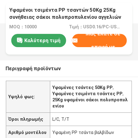
Υφαμένοι τσιμέντα PP τσαντών 50Kg 25Kg
συνήθειας σάκοι πολυπροπυλενίου αγγελιών
υφαμένοι αστέρι
MOQ：10000
Τιμή：USD0.16/PC-USD0.20/PC
Μας ελάτε σε
Καλύτερη τιμή
επαφή με
Περιγραφή προϊόντων
Υφαμένες τσάντες 50Kg PP
,
Υφαμένες τσιμέντα τσάντες PP
,
Υψηλό φως:
25Kg υφαμένοι σάκοι πολυπροπυλ
ενίου
Όροι πληρωμής
L/C, T/T
Αριθμό μοντέλου
Υφαμένη PP τσάντα βαλβίδων