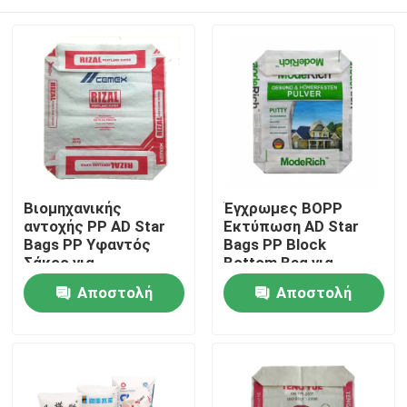
Βιομηχανικής
Έγχρωμες BOPP
αντοχής PP AD Star
Εκτύπωση AD Star
Bags PP Υφαντός
Bags PP Block
Σάκος για
Bottom Bag για
Συσκευασία Ξηρών
Συσκευασία Ξηρών
Σπίτι
Αποστολή
Αποστολή
Μειγμάτων
Μειγμάτων
Κατασκευή Κίνας
ερώτησης
ερώτησης
Προϊόντα
Περίπου εμείς