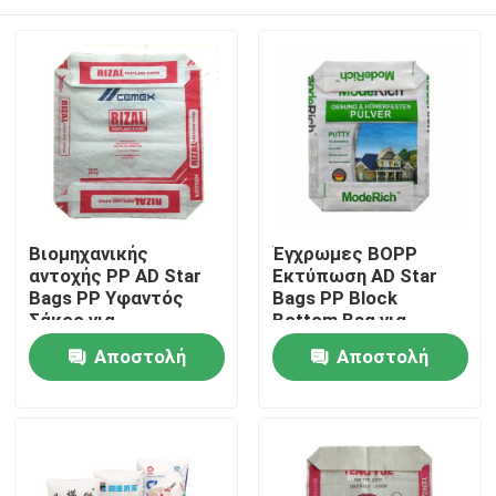
Βιομηχανικής
Έγχρωμες BOPP
αντοχής PP AD Star
Εκτύπωση AD Star
Bags PP Υφαντός
Bags PP Block
Σάκος για
Bottom Bag για
Συσκευασία Ξηρών
Συσκευασία Ξηρών
Σπίτι
Αποστολή
Αποστολή
Μειγμάτων
Μειγμάτων
Κατασκευή Κίνας
ερώτησης
ερώτησης
Προϊόντα
Περίπου εμείς