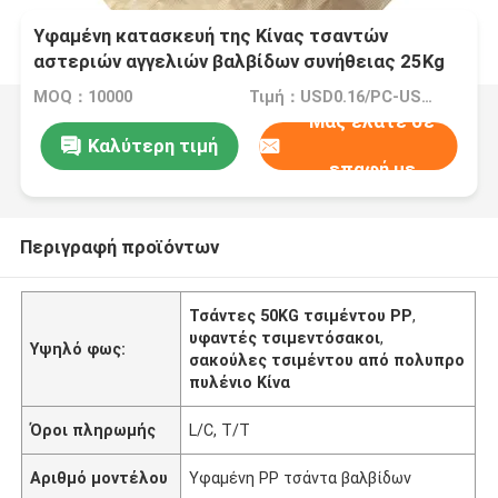
Υφαμένη κατασκευή της Κίνας τσαντών
αστεριών αγγελιών βαλβίδων συνήθειας 25Kg
τσιμέντων 50Kg πολυπροπυλένιο
MOQ：10000
Τιμή：USD0.16/PC-USD0.20/PC
Μας ελάτε σε
Καλύτερη τιμή
επαφή με
Περιγραφή προϊόντων
Τσάντες 50KG τσιμέντου PP
,
υφαντές τσιμεντόσακοι
,
Υψηλό φως:
σακούλες τσιμέντου από πολυπρο
πυλένιο Κίνα
Όροι πληρωμής
L/C, T/T
Αριθμό μοντέλου
Υφαμένη PP τσάντα βαλβίδων