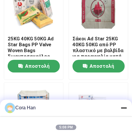
Γύρος εργοστασίων
Ποιοτικός έλεγχος
25KG 40KG 50KG Ad
Σάκοι Ad Star 25KG
Star Bags PP Valve
40KG 50KG από PP
Woven Bags
πλαστικό με βαλβίδα
Μας ελάτε σε επαφή με
Σιμεντοσακούλες
για παραγγελία κατά
Σιμεντοσακούλες για
παραγγελία και
Αποστολή
Αποστολή
τη Χημική Βιομηχανία
σφράγιση με λαβή
Ειδήσεις
θερμοσυγκόλλησης
ερώτησης
ερώτησης
Ζητήστε ένα απόσπασμα
Cora Han
Συσκευάζοντας τσάντες τσιμέντου
5:08 PM
Τσάντες τσιμέντου PP