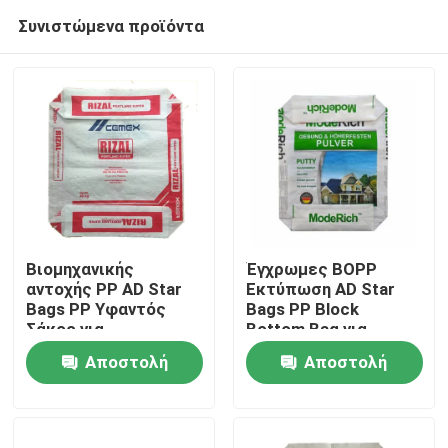
Συνιστώμενα προϊόντα
Βιομηχανικής
Έγχρωμες BOPP
αντοχής PP AD Star
Εκτύπωση AD Star
Bags PP Υφαντός
Bags PP Block
Σπίτι
Σάκος για
Bottom Bag για
Συσκευασία Ξηρών
Συσκευασία Ξηρών
Αποστολή
Αποστολή
Μειγμάτων
Μειγμάτων
Προϊόντα
Κατασκευή Κίνας
ερώτησης
ερώτησης
Περίπου εμείς