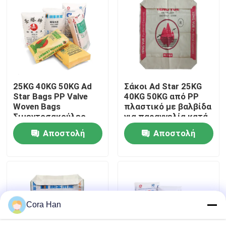
Γύρος εργοστασίων
Ποιοτικός έλεγχος
25KG 40KG 50KG Ad
Σάκοι Ad Star 25KG
Μας ελάτε σε επαφή με
Star Bags PP Valve
40KG 50KG από PP
Woven Bags
πλαστικό με βαλβίδα
Σιμεντοσακούλες
για παραγγελία κατά
Ειδήσεις
Σιμεντοσακούλες για
παραγγελία και
Αποστολή
Αποστολή
τη Χημική Βιομηχανία
σφράγιση με λαβή
θερμοσυγκόλλησης
ερώτησης
ερώτησης
Ζητήστε ένα απόσπασμα
Συσκευάζοντας τσάντες τσιμέντου
Cora Han
Τσάντες τσιμέντου PP