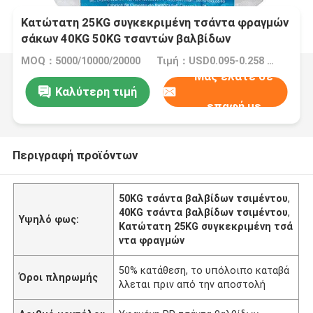
Κατώτατη 25KG συγκεκριμένη τσάντα φραγμών
σάκων 40KG 50KG τσαντών βαλβίδων
τσιμέντου αστεριών PP αγγελιών
MOQ：5000/10000/20000
Τιμή：USD0.095-0.258 per piece
Μας ελάτε σε
Καλύτερη τιμή
επαφή με
Περιγραφή προϊόντων
50KG τσάντα βαλβίδων τσιμέντου
,
40KG τσάντα βαλβίδων τσιμέντου
,
Υψηλό φως:
Κατώτατη 25KG συγκεκριμένη τσά
ντα φραγμών
50% κατάθεση, το υπόλοιπο καταβά
Όροι πληρωμής
λλεται πριν από την αποστολή