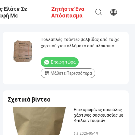
ς Ελάτε Σε
Ζητήστε Ένα
αφή Με
Απόσπασμα
Πολλαπλές τσάντες βαλβίδας από τοίχο
χαρτιού για κολλήματα από πλακάκια
πορσελάνης 25 kg
Επαφή τώρα
Μάθετε Περισσότερα
Σχετικά βίντεο
Επικυρωμένες σακούλες
χάρτινες συσκευασίας με
4-πλέι ντουριάν
Τσάντες εγγράφου Multiwall
2026-05-19