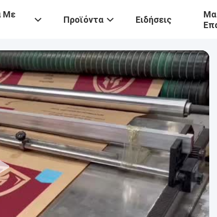
ά Με
Μα
Προϊόντα
Ειδήσεις
Επ