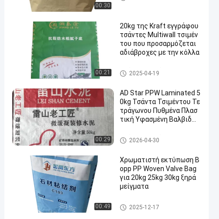
00:30
20kg της Kraft εγγράφου
τσάντες Multiwall τσιμέν
του που προσαρμόζεται
αδιάβροχες με την κόλλα
Τσάντες εγγράφου Multiwall
00:21
2025-04-19
AD Star PPW Laminated 5
0kg Τσάντα Τσιμέντου Τε
τράγωνου Πυθμένα Πλασ
τική Υφασμένη Βαλβιδωτ
ή Σακούλα
Τσάντες τσιμέντου PP
00:29
2026-04-30
Χρωματιστή εκτύπωση B
opp PP Woven Valve Bag
για 20kg 25kg 30kg ξηρά
μείγματα
Σάκοι για ξηρά μείγματα
00:49
2025-12-17